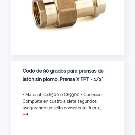
Codo de 90 grados para prensas de
latón sin plomo, Prensa X FPT - 1/2"
• Material: C46500 o C69300 • Conexión:
Complete en cuatro a siete segundos,
asegurando un sello consistente, fuerte,
confiable y hermético. • Apto para
sistemas de agua fría y caliente,
calefacción, gas, solar y protección contra
incendios.